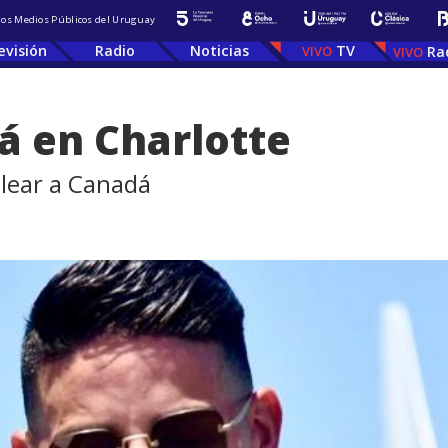
 los Medios Públicos del Uruguay
evisión
Radio
Noticias
TV
Ra
á en Charlotte
olear a Canadá