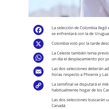
La selección de Colombia llegó 
Facebook
se enfrentará con la de Uruguay
Colombia voló por la tarde desd
X
La Celeste también tenía previ
WhatsApp
un día el desplazamiento por p
Las dos selecciones deberán ad
Email
horas respecto a Phoenix y Las
La semifinal se disputará el mié
Copy
habitualmente hogar de los Car
Link
Las dos selecciones buscarán un
Canadá.