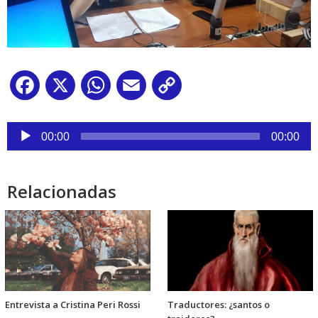
Facebook
X
WhatsApp
Email
Copy
Link
Reproductor
de
00:00
00:00
audio
Relacionadas
Entrevista a Cristina Peri Rossi
Traductores: ¿santos o