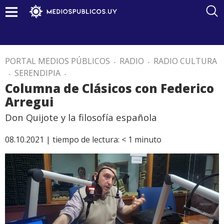
PORTAL MEDIOS PÚBLICOS
.
RADIO
.
RADIO CULTURA
.
SERENDIPIA
.
Columna de Clásicos con Federico
Arregui
Don Quijote y la filosofía española
08.10.2021 |
tiempo de lectura:
< 1
minuto