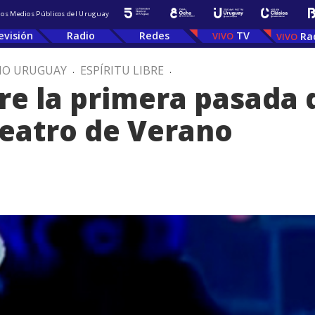
 los Medios Públicos del Uruguay
evisión
Radio
Redes
TV
Ra
IO URUGUAY
.
ESPÍRITU LIBRE
.
e la primera pasada 
eatro de Verano