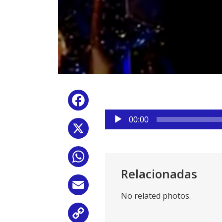
Facebook
Reproductor
00:00
de
X
audio
WhatsApp
Relacionadas
Email
No related photos.
Copy