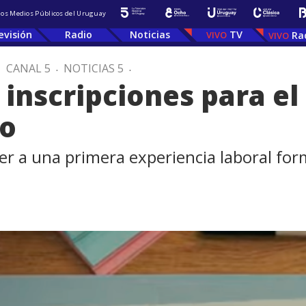
 los Medios Públicos del Uruguay
evisión
Radio
Noticias
TV
Ra
.
CANAL 5
.
NOTICIAS 5
.
inscripciones para e
jo
der a una primera experiencia laboral for