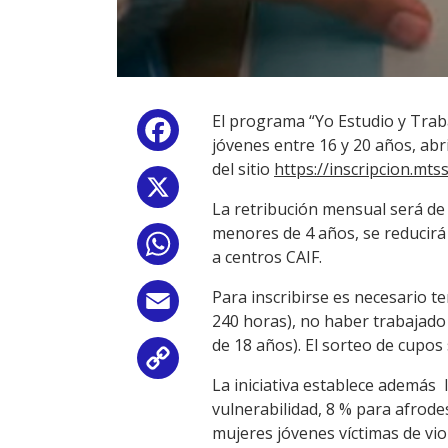
El programa “Yo Estudio y Trab
Facebook
jóvenes entre 16 y 20 años, abri
del sitio
https://inscripcion.mt
X
La retribución mensual será de
menores de 4 años, se reducirá 
WhatsApp
a centros CAIF.
Para inscribirse es necesario 
Email
240 horas), no haber trabajado 
de 18 años). El sorteo de cupos 
Copy
La iniciativa establece además 
Link
vulnerabilidad, 8 % para afrod
mujeres jóvenes víctimas de vi