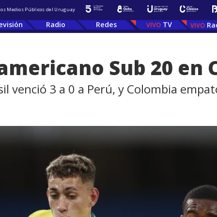
 los Medios Públicos del Uruguay
evisión
Radio
Redes
TV
Ra
americano Sub 20 en 
sil venció 3 a 0 a Perú, y Colombia empa