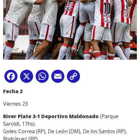
Facebook
X
WhatsApp
Email
Copy
Link
Fecha 2
Viernes 23
River Plate 3-1 Deportivo Maldonado
(Parque
Saroldi, 17hs).
Goles: Correa (RP), De León (DM), De los Santos (RP),
Rodríguez (RP).