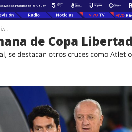
 los Medios Públicos del Uruguay
evisión
Radio
Noticias
TV
Ra
ÍA
.
mana de Copa Liberta
l, se destacan otros cruces como Atletico