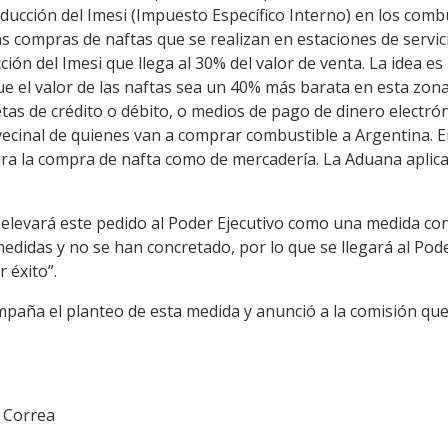
educción del Imesi (Impuesto Específico Interno) en los com
as compras de naftas que se realizan en estaciones de servic
ión del Imesi que llega al 30% del valor de venta. La idea es
e el valor de las naftas sea un 40% más barata en esta zon
tas de crédito o débito, o medios de pago de dinero electró
vecinal de quienes van a comprar combustible a Argentina. En
ra la compra de nafta como de mercadería. La Aduana aplica l
e elevará este pedido al Poder Ejecutivo como una medida co
edidas y no se han concretado, por lo que se llegará al Pod
 éxito”.
paña el planteo de esta medida y anunció a la comisión qu
o Correa