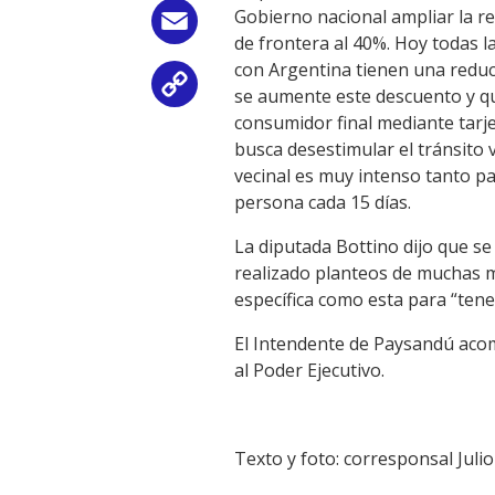
Gobierno nacional ampliar la r
Email
de frontera al 40%. Hoy todas l
con Argentina tienen una reducc
Copy
se aumente este descuento y qu
consumidor final mediante tarje
Link
busca desestimular el tránsito 
vecinal es muy intenso tanto pa
persona cada 15 días.
La diputada Bottino dijo que s
realizado planteos de muchas m
específica como esta para “tener
El Intendente de Paysandú acom
al Poder Ejecutivo.
Texto y foto: corresponsal Juli