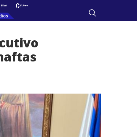
dios
cutivo
naftas