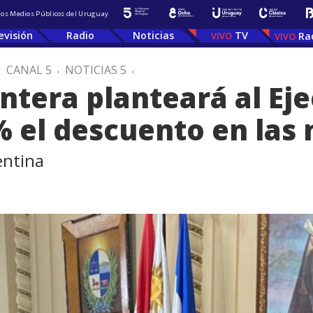
 los Medios Públicos del Uruguay
evisión
Radio
Noticias
TV
Ra
.
CANAL 5
.
NOTICIAS 5
.
ntera planteará al Eje
 el descuento en las 
entina