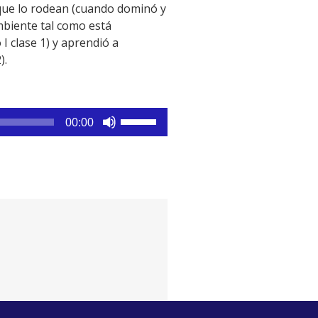
 que lo rodean (cuando dominó y
mbiente tal como está
o I clase 1) y aprendió a
).
Utiliza
00:00
las
teclas
de
flecha
arriba/abajo
para
aumentar
o
disminuir
el
volumen.