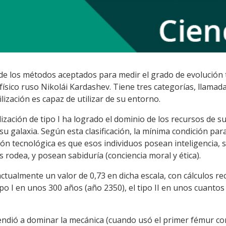
e los métodos aceptados para medir el grado de evolución te
sico ruso Nikolái Kardashev. Tiene tres categorías, llamadas t
lización es capaz de utilizar de su entorno.
ización de tipo I ha logrado el dominio de los recursos de su
e su galaxia. Según esta clasificación, la mínima condición p
ión tecnológica es que esos individuos posean inteligencia, 
 rodea, y posean sabiduría (conciencia moral y ética).
actualmente un valor de 0,73 en dicha escala, con cálculos r
o I en unos 300 años (año 2350), el tipo II en unos cuantos m
ndió a dominar la mecánica (cuando usó el primer fémur com