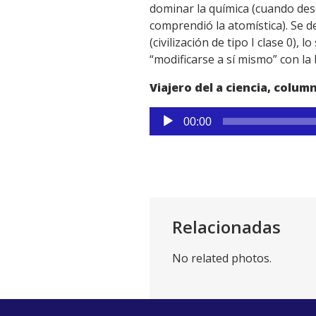
dominar la química (cuando des
comprendió la atomística). Se d
(civilización de tipo I clase 0), 
“modificarse a sí mismo” con la b
Viajero del a ciencia, colum
Reproductor
00:00
de
audio
Relacionadas
No related photos.