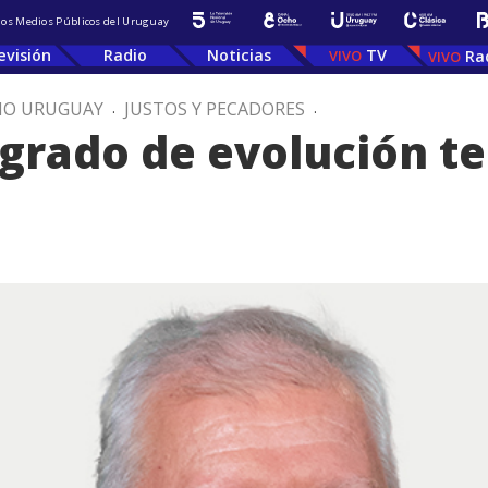
 los Medios Públicos del Uruguay
evisión
Radio
Noticias
TV
Ra
IO URUGUAY
.
JUSTOS Y PECADORES
.
grado de evolución t