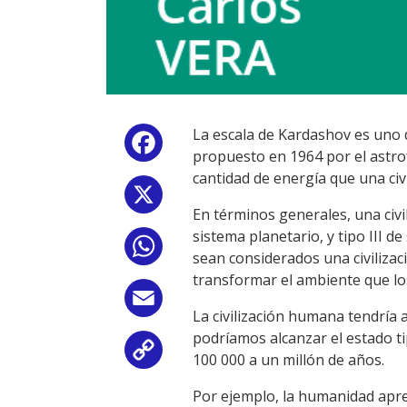
La escala de Kardashov es uno d
Facebook
propuesto en 1964 por el astrofí
cantidad de energía que una civi
X
En términos generales, una civil
sistema planetario, y tipo III d
WhatsApp
sean considerados una civilizac
transformar el ambiente que los
Email
La civilización humana tendría 
podríamos alcanzar el estado tip
Copy
100 000 a un millón de años.
Link
Por ejemplo, la humanidad apre