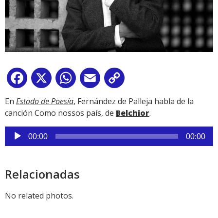
Facebook
X
WhatsApp
Email
Copy
Link
En
Estado de Poesía
, Fernández de Palleja habla de la
canción Como nossos país, de
Belchior
.
Reproductor
00:00
00:00
de
audio
Relacionadas
No related photos.