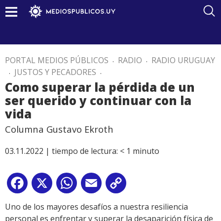
PORTAL MEDIOS PÚBLICOS
.
RADIO
.
RADIO URUGUAY
.
JUSTOS Y PECADORES
.
Como superar la pérdida de un
ser querido y continuar con la
vida
Columna Gustavo Ekroth
03.11.2022 |
tiempo de lectura:
< 1
minuto
Facebook
X
WhatsApp
Email
Copy
Link
Uno de los mayores desafíos a nuestra resiliencia
personal es enfrentar y superar la desaparición física de