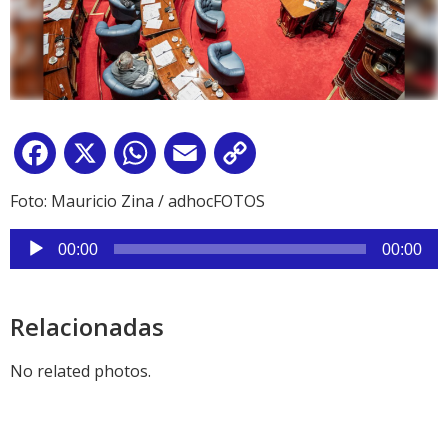
Facebook
X
WhatsApp
Email
Copy
Link
Foto: Mauricio Zina / adhocFOTOS
Reproductor
00:00
00:00
de
audio
Relacionadas
No related photos.