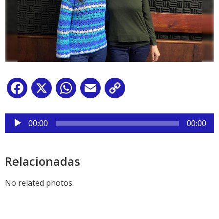
Facebook
X
WhatsApp
Email
Copy
Link
Reproductor
de
00:00
00:00
audio
Relacionadas
No related photos.