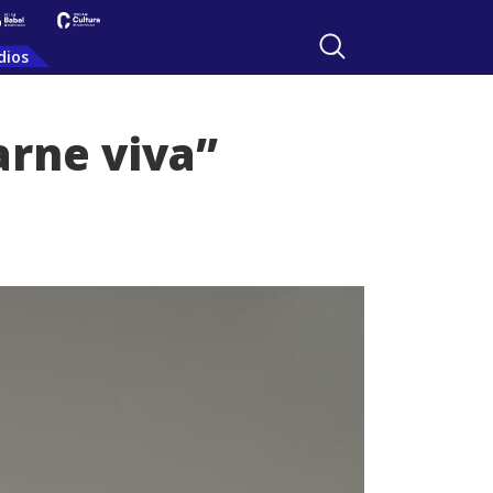
dios
arne viva”