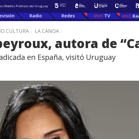
 los Medios Públicos del Uruguay
evisión
Radio
Redes
TV
Ra
IO CULTURA
.
LA CANOA
.
eyroux, autora de “C
radicada en España, visitó Uruguay