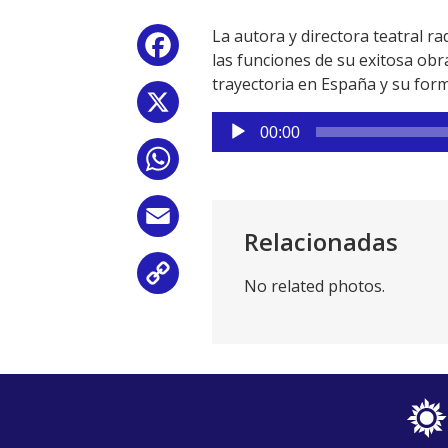
La autora y directora teatral r
Facebook
las funciones de su exitosa obr
trayectoria en España y su for
X
Reproductor
00:00
de
WhatsApp
audio
Email
Relacionadas
Copy
No related photos.
Link