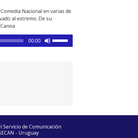
a Comedia Nacional en varias de
evado al extremo. De su
a Canoa
Utiliza
00:00
las
teclas
de
flecha
arriba/abajo
para
aumentar
o
disminuir
el
volumen.
el Servicio de Comunicación
 SECAN - Uruguay