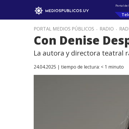
Portal de
Tel
PORTAL MEDIOS PÚBLICOS
.
RADIO
.
RAD
Con Denise Desp
La autora y directora teatral 
24.04.2025 |
tiempo de lectura:
< 1
minuto