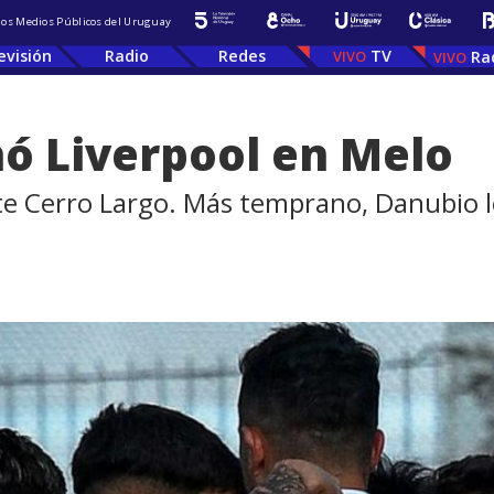
 los Medios Públicos del Uruguay
evisión
Radio
Redes
TV
Ra
ó Liverpool en Melo
te Cerro Largo. Más temprano, Danubio l