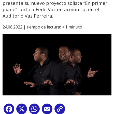
presenta su nuevo proyecto solista “En primer
piano” junto a Fede Vaz en armónica, en el
Auditorio Vaz Ferreira.
24.08.2022 |
tiempo de lectura:
< 1
minuto
Facebook
X
WhatsApp
Email
Copy