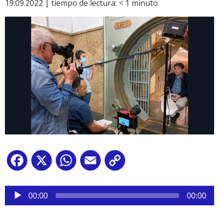
19.09.2022 |
tiempo de lectura:
< 1
minuto
Facebook
X
WhatsApp
Email
Copy
Link
Reproductor
de
00:00
00:00
audio