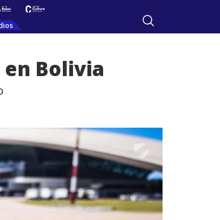
dios
 en Bolivia
o