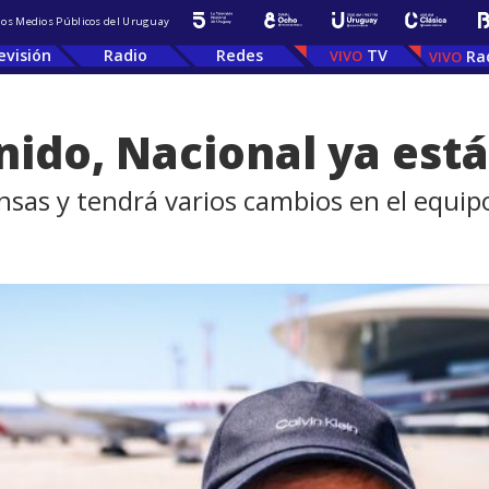
 los Medios Públicos del Uruguay
evisión
Radio
Redes
TV
Ra
ido, Nacional ya está
ensas y tendrá varios cambios en el equip