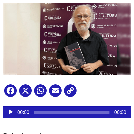
Facebook
X
WhatsApp
Email
Copy
Link
Reproductor
de
00:00
00:00
audio