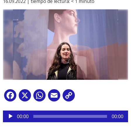
16.09.2022 |
tiempo de lectura:
< 1
minuto
Facebook
X
WhatsApp
Email
Copy
Link
Reproductor
de
00:00
00:00
audio