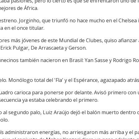
antaba pasiones, pero lo cierto es que se enfrentaron uno de
ejores de África.
treno. Jorginho, que triunfó no hace mucho en el Chelsea ing
 en el once titular.
dores más jóvenes de este Mundial de Clubes, quiso afianzar 
Erick Pulgar, De Arrascaeta y Gerson.
unecinos también nacieron en Brasil: Yan Sasse y Rodrigo R
o. Monólogo total del 'Fla' y el Espérance, agazapado atrás
uadro carioca para ponerse por delante. Avisó primero con 
 secuencia ya estaba celebrando el primero.
 al segundo palo, Luiz Araújo dejó el balón muerto dentro d
solo.
 Luís administraron energías, no arriesgaron más arriba y el 