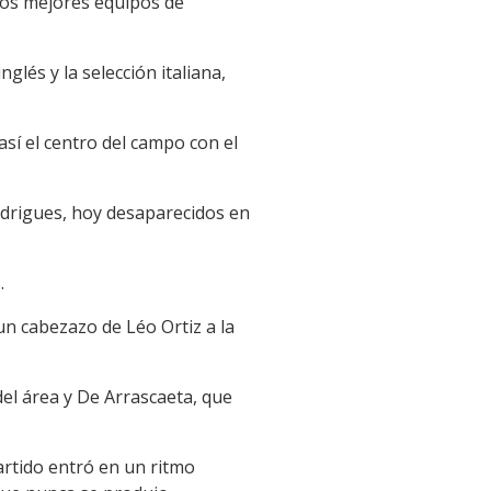
 los mejores equipos de
lés y la selección italiana,
así el centro del campo con el
odrigues, hoy desaparecidos en
.
un cabezazo de Léo Ortiz a la
el área y De Arrascaeta, que
partido entró en un ritmo