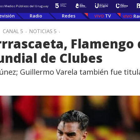
 los Medios Públicos del Uruguay
evisión
Radio
Redes
TV
Ra
.
CANAL 5
.
NOTICIAS 5
.
rrrascaeta, Flamengo
undial de Clubes
únez; Guillermo Varela también fue titul