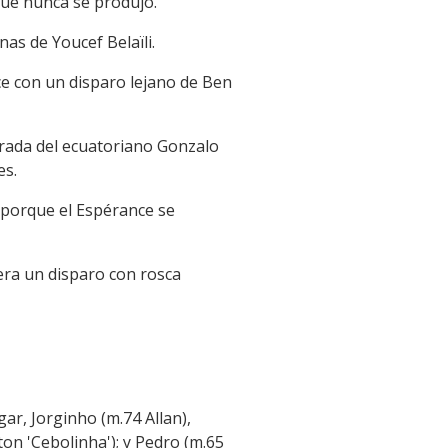
que nunca se produjo.
nas de Youcef Belaïli.
nce con un disparo lejano de Ben
trada del ecuatoriano Gonzalo
es.
o porque el Espérance se
tera un disparo con rosca
gar, Jorginho (m.74 Allan),
ton 'Cebolinha'); y Pedro (m.65