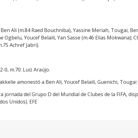
 Ben Ali (m.84 Raed Bouchniba), Yassine Meriah, Tougai, Ben
Ogbelu, Youcef Belaïli, Yan Sasse (m.46 Elias Mokwana); C
.75 Achref Jabri).
2-0, m.70: Luiz Araújo.
kkelie amonestó a Ben Ali, Youcef Belaïli, Guenichi, Tougai
ra jornada del Grupo D del Mundial de Clubes de la FIFA, dis
tados Unidos). EFE