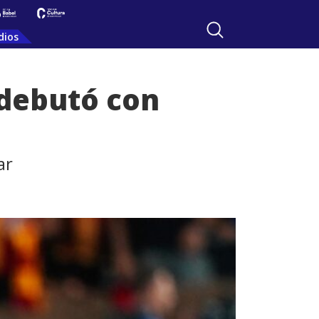
dios
 debutó con
ar