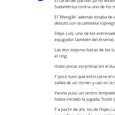
El cartel del partido ya no lev
Sudamérica contra uno de los m
Link
El 'Mengão' además estaba de es
debutó con la camiseta rojinegra
Filipe Luís, uno de los entrena
exjugador también del Arsenal, 
Las dos mejores bazas de los t
el ring.
Hubo pocas sorpresas en el duel
Y poco tuvo que esforzarse el c
salida de un córner y casi en la
Varela puso un centro templado
había iniciado la jugada, fusiló 
Y a partir de ahí, los de Filipe