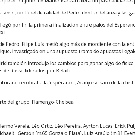
n que el conjunto de Maher Kanzari diera un paso adelante 
canso, un túnel de calidad de Pedro dentro del área y las ga
 llegó por fin la primera finalización entre palos del Espéra
si.
e Pedro, Filipe Luís metió algo más de mordiente con la en
rique, investigado en una supuesta trama de apuestas ilegal
drid también introdujo los cambios para ganar algo de físic
de Rossi, liderados por Belaïli.
africano recobraba la 'espérance', Araújo se sacó de la chis
erte del grupo: Flamengo-Chelsea.
lermo Varela, Léo Ortiz, Léo Pereira, Ayrton Lucas; Erick Pul
chael) , Gerson (m.65 Gonzalo Plata), Luiz Araújo (m.91 Éver