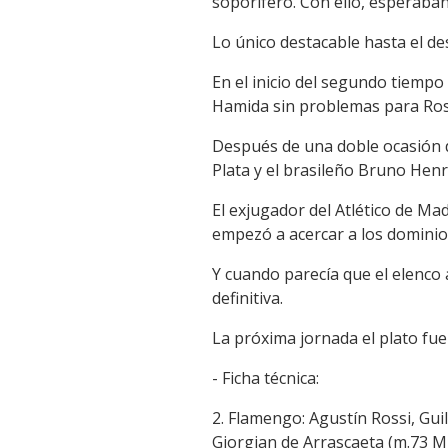
soporífero. Con ello, esperaba
Lo único destacable hasta el des
En el inicio del segundo tiempo
Hamida sin problemas para Ros
Después de una doble ocasión d
Plata y el brasileño Bruno Hen
El exjugador del Atlético de Ma
empezó a acercar a los dominios 
Y cuando parecía que el elenco 
definitiva.
La próxima jornada el plato fu
- Ficha técnica:
2. Flamengo: Agustín Rossi, Guil
Giorgian de Arrascaeta (m.73 Mi