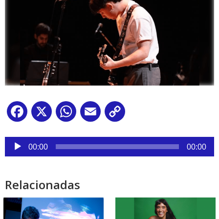
Facebook
X
WhatsApp
Email
Copy
Link
Reproductor
de
00:00
00:00
audio
Relacionadas