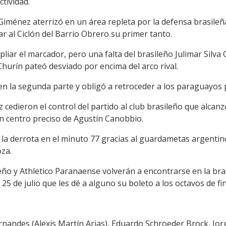
tividad.
iménez aterrizó en un área repleta por la defensa brasile
ar al Ciclón del Barrio Obrero su primer tanto.
liar el marcador, pero una falta del brasileño Julimar Silva 
Churín pateó desviado por encima del arco rival.
n la segunda parte y obligó a retroceder a los paraguayos 
cedieron el control del partido al club brasileño que alcan
un centro preciso de Agustín Canobbio.
 la derrota en el minuto 77 gracias al guardametas argentin
za.
ño y Athletico Paranaense volverán a encontrarse en la bras
 25 de julio que les dé a alguno su boleto a los octavos de fin
rnandes (Alexis Martín Arias), Eduardo Schroeder Brock, Jo