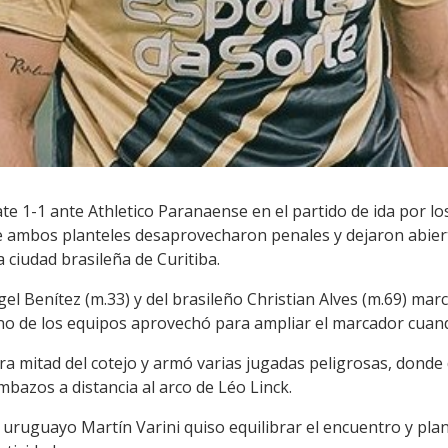
e 1-1 ante Athletico Paranaense en el partido de ida por los 
ambos planteles desaprovecharon penales y dejaron abierta 
a ciudad brasileña de Curitiba.
el Benítez (m.33) y del brasileño Christian Alves (m.69) mar
o de los equipos aprovechó para ampliar el marcador cuand
a mitad del cotejo y armó varias jugadas peligrosas, donde 
azos a distancia al arco de Léo Linck.
co uruguayo Martín Varini quiso equilibrar el encuentro y pla