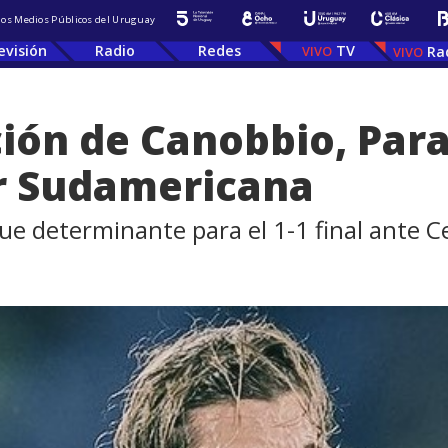
 los Medios Públicos del Uruguay
evisión
Radio
Redes
TV
Ra
ción de Canobbio, Pa
r Sudamericana
fue determinante para el 1-1 final ante 