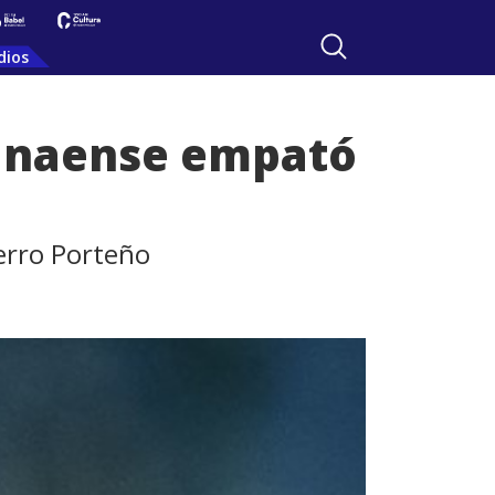
dios
ranaense empató
Cerro Porteño