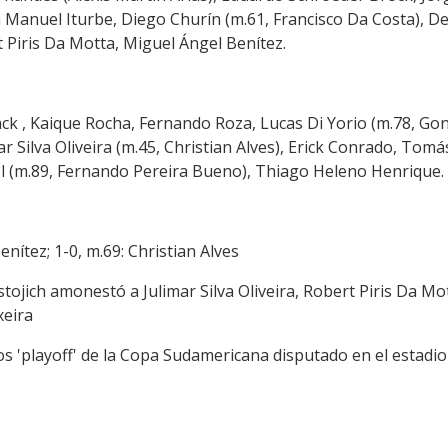
 Manuel Iturbe, Diego Churín (m.61, Francisco Da Costa), De
 Piris Da Motta, Miguel Ángel Benítez.
nck , Kaique Rocha, Fernando Roza, Lucas Di Yorio (m.78, Gon
r Silva Oliveira (m.45, Christian Alves), Erick Conrado, Tomás
l (m.89, Fernando Pereira Bueno), Thiago Heleno Henrique.
enítez; 1-0, m.69: Christian Alves
tojich amonestó a Julimar Silva Oliveira, Robert Piris Da Mot
xeira
 los 'playoff' de la Copa Sudamericana disputado en el estadi