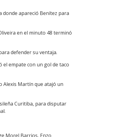
ña donde apareció Benítez para
Oliveira en el minuto 48 terminó
para defender su ventaja.
zó el empate con un gol de taco
o Alexis Martín que atajó un
ileña Curitiba, para disputar
al.
rge Morel Barrios, Enzo