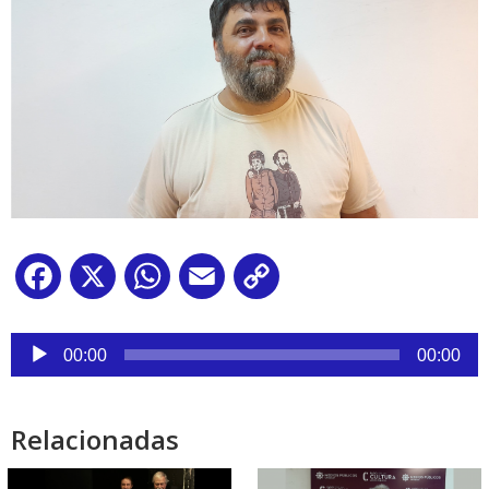
Facebook
X
WhatsApp
Email
Copy
Link
Reproductor
de
00:00
00:00
audio
Relacionadas