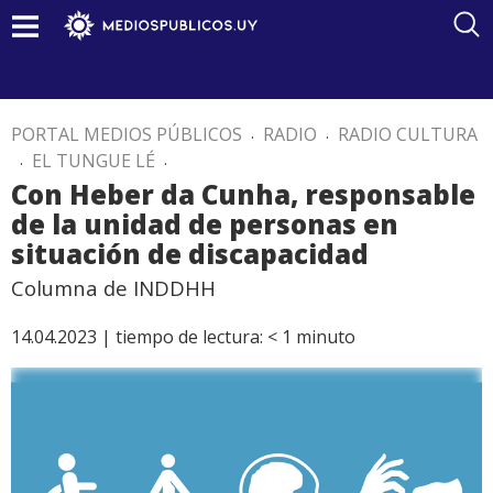
PORTAL MEDIOS PÚBLICOS
.
RADIO
.
RADIO CULTURA
.
EL TUNGUE LÉ
.
Con Heber da Cunha, responsable
de la unidad de personas en
situación de discapacidad
Columna de INDDHH
14.04.2023 |
tiempo de lectura:
< 1
minuto