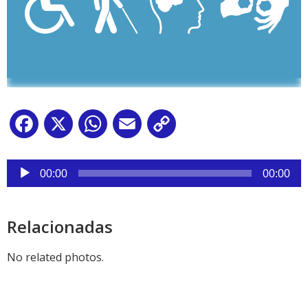
Facebook
X
WhatsApp
Email
Copy
Link
Reproductor
de
00:00
00:00
audio
Relacionadas
No related photos.