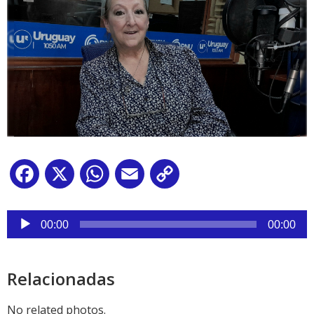
Facebook
X
WhatsApp
Email
Copy
Link
Reproductor
de
00:00
00:00
audio
Relacionadas
No related photos.