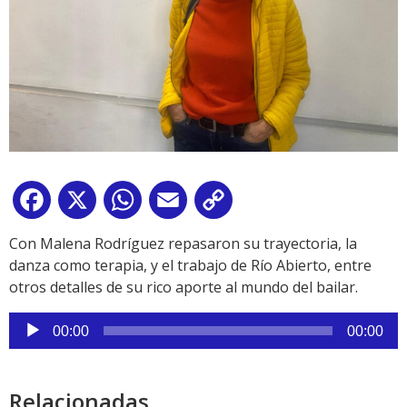
Facebook
X
WhatsApp
Email
Copy
Link
Con Malena Rodríguez repasaron su trayectoria, la
danza como terapia, y el trabajo de Río Abierto, entre
otros detalles de su rico aporte al mundo del bailar.
Reproductor
00:00
00:00
de
audio
Relacionadas