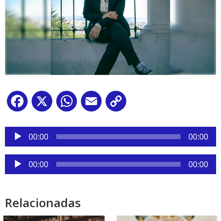
Facebook
X
WhatsApp
Email
Copy
Link
Reproductor
de
00:00
00:00
audio
Reproductor
00:00
00:00
de
audio
Relacionadas