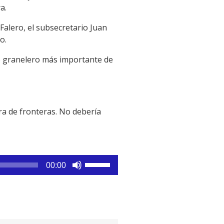
a.
Falero, el subsecretario Juan
o.
to granelero más importante de
ura de fronteras. No debería
Utiliza
00:00
las
teclas
de
flecha
arriba/abajo