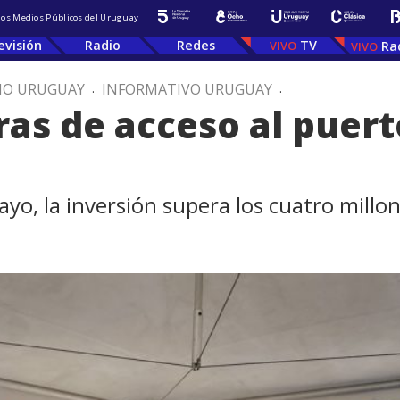
 los Medios Públicos del Uruguay
evisión
Radio
Redes
TV
Ra
IO URUGUAY
.
INFORMATIVO URUGUAY
.
as de acceso al puer
o, la inversión supera los cuatro millon