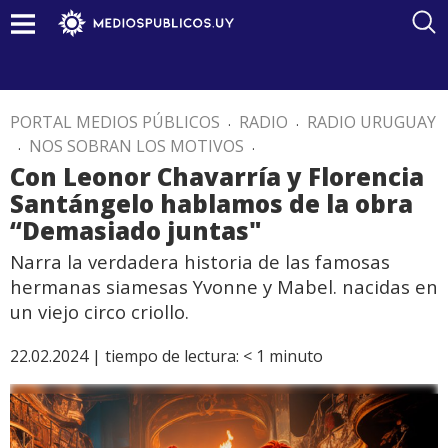
PORTAL MEDIOS PÚBLICOS
.
RADIO
.
RADIO URUGUAY
.
NOS SOBRAN LOS MOTIVOS
.
Con Leonor Chavarría y Florencia
Santángelo hablamos de la obra
“Demasiado juntas"
Narra la verdadera historia de las famosas
hermanas siamesas Yvonne y Mabel. nacidas en
un viejo circo criollo.
22.02.2024 |
tiempo de lectura:
< 1
minuto