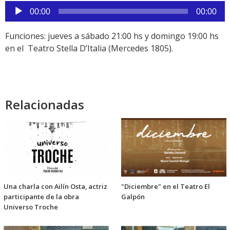
Reproductor
00:00
00:00
de
audio
Funciones: jueves a sábado 21:00 hs y domingo 19:00 hs
en el Teatro Stella D’Italia (Mercedes 1805).
Relacionadas
Una charla con Ailín Osta, actriz
"Diciembre" en el Teatro El
participante de la obra
Galpón
Universo Troche