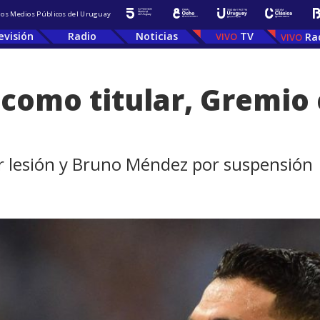
 los Medios Públicos del Uruguay
evisión
Radio
Noticias
TV
Ra
como titular, Gremio 
por lesión y Bruno Méndez por suspensión