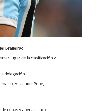
el Braileirao.
cer lugar de la clasificación y
 la delegación.
naldo; Villasanti, Pepê,
a de copas y apenas cinco