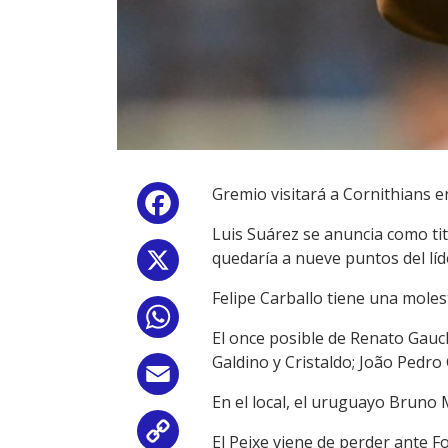
Gremio visitará a Cornithians en
Facebook
Luis Suárez se anuncia como titu
quedaría a nueve puntos del lí
X
Felipe Carballo tiene una molest
WhatsApp
El once posible de Renato Gauch
Galdino y Cristaldo; João Pedro
Email
En el local, el uruguayo Bruno
Copy
El Peixe viene de perder ante 