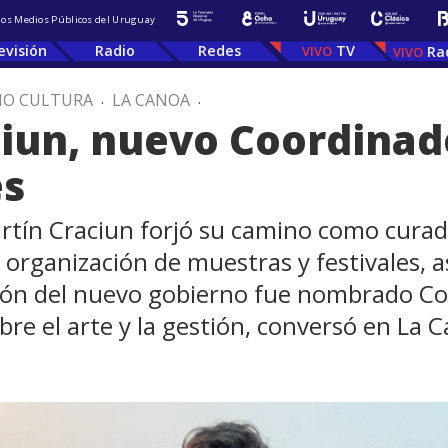
 los Medios Públicos del Uruguay
evisión
Radio
Redes
TV
Ra
IO CULTURA
.
LA CANOA
.
iun, nuevo Coordinado
es
Martín Craciun forjó su camino como curad
a organización de muestras y festivales, 
ción del nuevo gobierno fue nombrado Coo
obre el arte y la gestión, conversó en La 