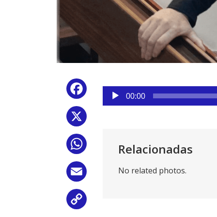
Reproductor
Facebook
de
00:00
audio
X
WhatsApp
Relacionadas
No related photos.
Email
Copy