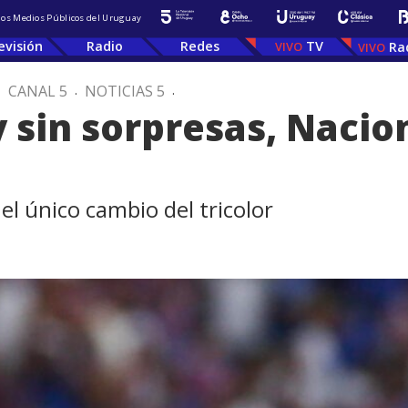
 los Medios Públicos del Uruguay
evisión
Radio
Redes
TV
Ra
.
CANAL 5
.
NOTICIAS 5
.
 sin sorpresas, Nacio
el único cambio del tricolor