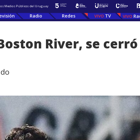
 los Medios Públicos del Uruguay
evisión
Radio
Redes
TV
Ra
Boston River, se cerró 
ado