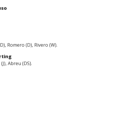
reso
(D), Romero (D), Rivero (W).
rting
(J), Abreu (DS).