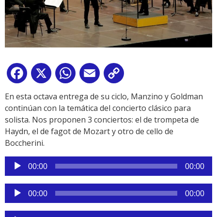
Facebook
X
WhatsApp
Email
Copy
Link
En esta octava entrega de su ciclo, Manzino y Goldman
continúan con la temática del concierto clásico para
solista. Nos proponen 3 conciertos: el de trompeta de
Haydn, el de fagot de Mozart y otro de cello de
Boccherini.
Reproductor
00:00
00:00
de
audio
Reproductor
00:00
00:00
de
audio
Reproductor