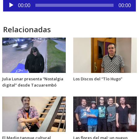
Reproductor
00:00
00:00
de
audio
Relacionadas
Julia Lunar presenta “Nostalgia
Los Discos del “Tío Hugo”
digital” desde Tacuarembó
El Medio tanque cultural
Las flores del mal: un nuevo