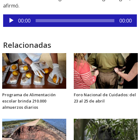
afirmó.
Reproductor
00:00
00:00
de
audio
Relacionadas
Programa de Alimentación
Foro Nacional de Cuidados: del
escolar brinda 210.000
23 al 25 de abril
almuerzos diarios