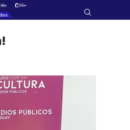
dios
!