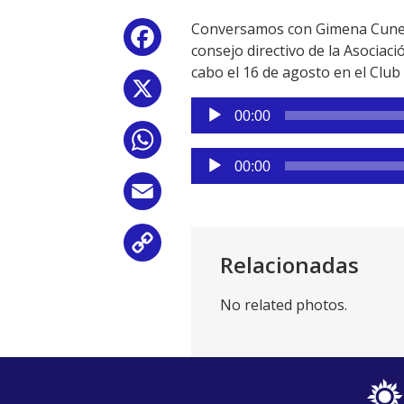
Conversamos con Gimena Cuneo 
Facebook
consejo directivo de la Asocia
cabo el 16 de agosto en el Club 
X
Reproductor
00:00
de
WhatsApp
audio
Reproductor
00:00
de
Email
audio
Copy
Relacionadas
Link
No related photos.