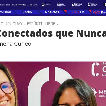
 los Medios Públicos del Uruguay
evisión
Radio
Noticias
TV
Ra
IO URUGUAY
.
ESPÍRITU LIBRE
.
Conectados que Nunca
Gimena Cuneo