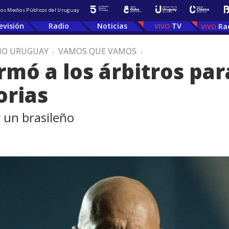
 los Medios Públicos del Uruguay
evisión
Radio
Noticias
TV
Ra
IO URUGUAY
.
VAMOS QUE VAMOS
.
ó a los árbitros para
orias
 un brasileño