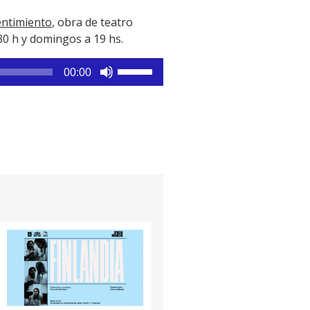
ntimiento
, obra de teatro
30 h y domingos a 19 hs.
Utiliza
00:00
las
teclas
de
flecha
arriba/abajo
para
aumentar
o
disminuir
el
volumen.