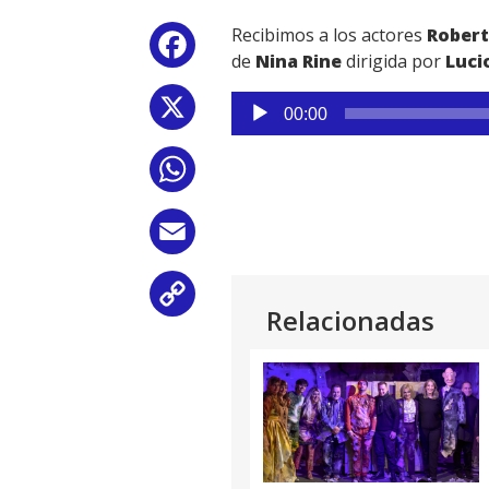
Recibimos a los actores
Rober
Facebook
de
Nina Rine
dirigida por
Luci
Reproductor
X
00:00
de
audio
WhatsApp
Email
Copy
Relacionadas
Link