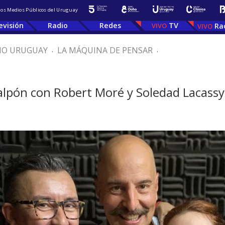
 los Medios Públicos del Uruguay
evisión
Radio
Redes
TV
Ra
IO URUGUAY
.
LA MÁQUINA DE PENSAR
.
o
Galpón con Robert Moré y Soledad Lacassy