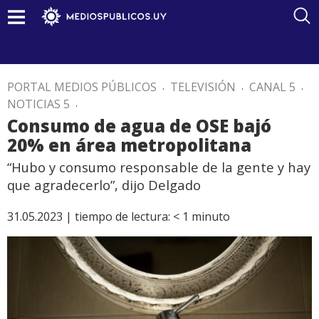
PORTAL MEDIOS PÚBLICOS
.
TELEVISIÓN
.
CANAL 5
.
NOTICIAS 5
.
Consumo de agua de OSE bajó
20% en área metropolitana
“Hubo y consumo responsable de la gente y hay
que agradecerlo”, dijo Delgado
31.05.2023 |
tiempo de lectura:
< 1
minuto