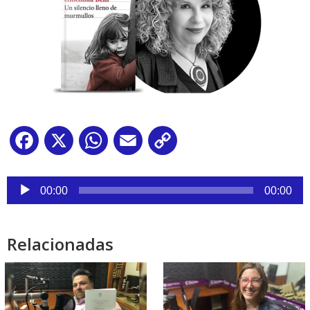
Facebook
X
WhatsApp
Email
Copy
Link
Reproductor
de
00:00
00:00
audio
Relacionadas