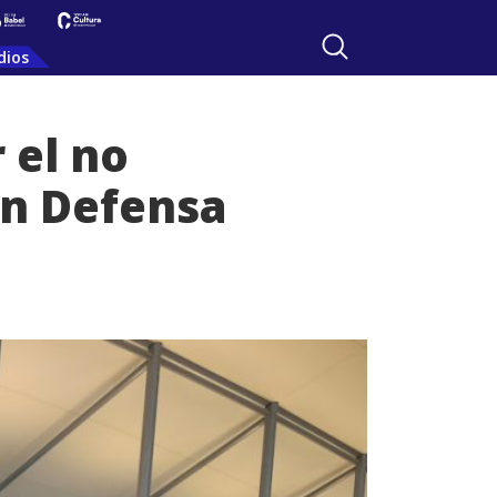
dios
 el no
on Defensa