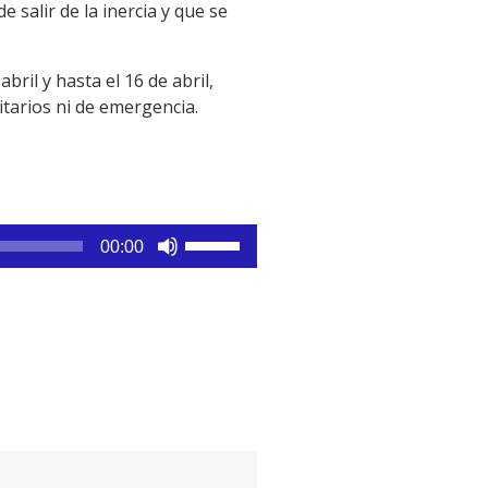
 salir de la inercia y que se
ril y hasta el 16 de abril,
itarios ni de emergencia.
Utiliza
00:00
las
teclas
de
flecha
arriba/abajo
para
aumentar
o
disminuir