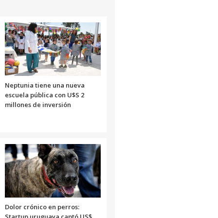
el
volumen.
Neptunia tiene una nueva
escuela pública con U$S 2
millones de inversión
Dolor crónico en perros:
Startup uruguaya captó US$