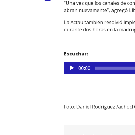
“Una vez que los canales de com
Link
abran nuevamente”, agregó Lib
La Actau también resolvió imple
durante dos horas en la madruga
Escuchar:
Reproductor
00:00
de
audio
Foto: Daniel Rodriguez /adhoc