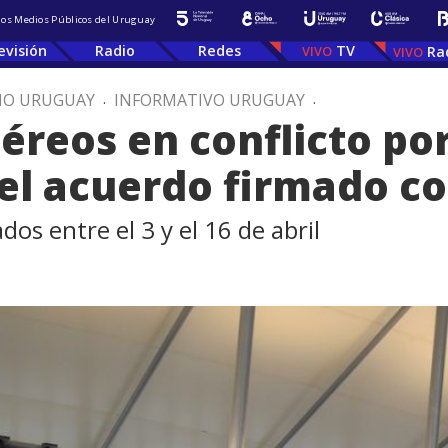
 los Medios Públicos del Uruguay
evisión
Radio
Redes
TV
Ra
IO URUGUAY
.
INFORMATIVO URUGUAY
.
éreos en conflicto por
el acuerdo firmado c
os entre el 3 y el 16 de abril