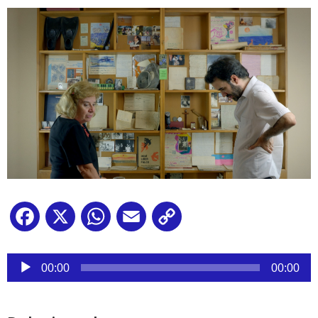
Facebook
X
WhatsApp
Email
Copy
Link
Reproductor
de
00:00
00:00
audio