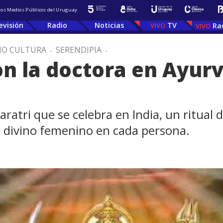
 los Medios Públicos del Uruguay
evisión
Radio
Noticias
TV
Ra
IO CULTURA
.
SERENDIPIA
.
 la doctora en Ayurv
aratri que se celebra en India, un ritual 
o divino femenino en cada persona.