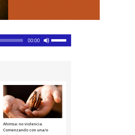
Utiliza
00:00
las
teclas
de
flecha
arriba/abajo
para
aumentar
o
disminuir
el
volumen.
Ahimsa: no violencia.
Comenzando con una/o