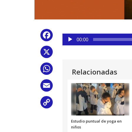
Reproductor
Facebook
de
00:00
audio
X
WhatsApp
Relacionadas
Email
Copy
Link
Estudio puntual de yoga en
niños