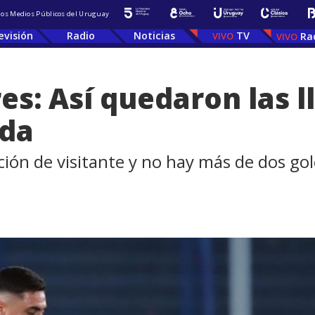
 los Medios Públicos del Uruguay
evisión
Radio
Noticias
TV
Ra
es: Así quedaron las l
ida
ión de visitante y no hay más de dos gol