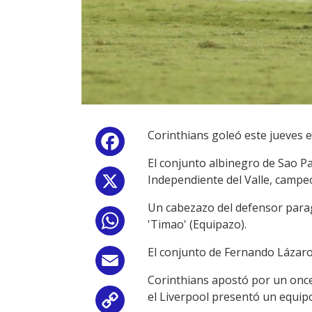
Corinthians goleó este jueves e
Facebook
El conjunto albinegro de Sao Pa
Independiente del Valle, camp
X
Un cabezazo del defensor parag
WhatsApp
'Timao' (Equipazo).
El conjunto de Fernando Lázaro 
Email
Corinthians apostó por un once
el Liverpool presentó un equip
Copy