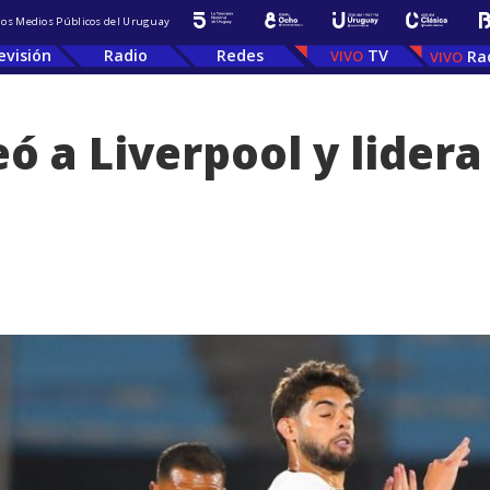
 los Medios Públicos del Uruguay
evisión
Radio
Redes
TV
Ra
ó a Liverpool y lidera