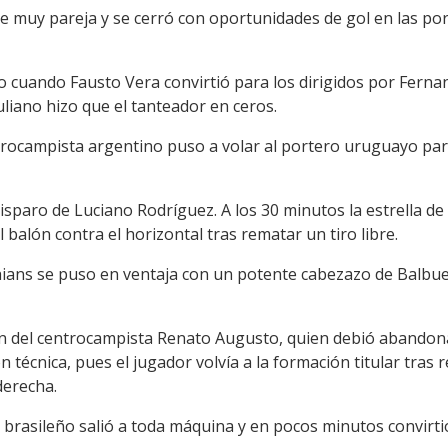
ue muy pareja y se cerró con oportunidades de gol en las po
 cuando Fausto Vera convirtió para los dirigidos por Fern
uliano hizo que el tanteador en ceros.
rocampista argentino puso a volar al portero uruguayo para 
sparo de Luciano Rodríguez. A los 30 minutos la estrella de
balón contra el horizontal tras rematar un tiro libre.
nthians se puso en ventaja con un potente cabezazo de Balbu
sión del centrocampista Renato Augusto, quien debió abandon
 técnica, pues el jugador volvía a la formación titular tras
derecha.
brasileño salió a toda máquina y en pocos minutos convirtió