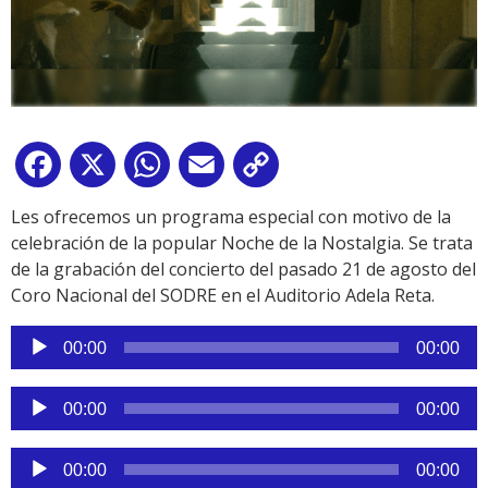
Facebook
X
WhatsApp
Email
Copy
Link
Les ofrecemos un programa especial con motivo de la
celebración de la popular Noche de la Nostalgia. Se trata
de la grabación del concierto del pasado 21 de agosto del
Coro Nacional del SODRE en el Auditorio Adela Reta.
Reproductor
00:00
00:00
de
audio
Reproductor
00:00
00:00
de
audio
Reproductor
00:00
00:00
de