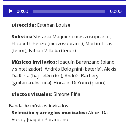
audio
Reproductor
00:00
00:00
de
audio
Dirección:
Esteban Louise
Solistas:
Stefania Maquiera (mezzosoprano),
Elizabeth Benzo (mezzosoprano), Martín Trias
(tenor), Fabián Villalba (tenor)
Músicos invitados:
Joaquín Baranzano (piano
y sintetizador), Andrés Bolognini (batería), Alexis
Da Rosa (bajo eléctrico), Andrés Barbery
(guitarra eléctrica), Horacio Di Yorio (piano)
Efectos visuales:
Simone Piña
Banda de músicos invitados
Selección y arreglos musicales:
Alexis Da
Rosa y Joaquín Baranzano