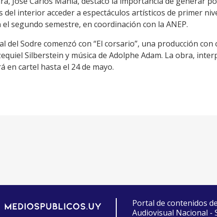
ura,
José Carlos Mahía
, destacó la importancia de generar pol
 del interior acceder a espectáculos artísticos de primer ni
 en el segundo semestre, en coordinación con la ANEP.
al del Sodre comenzó con “El corsario”, una producción con
equiel Silberstein
y música de
Adolphe Adam
. La obra, inte
 en cartel hasta el 24 de mayo.
Portal de contenidos d
Audiovisual Nacional -