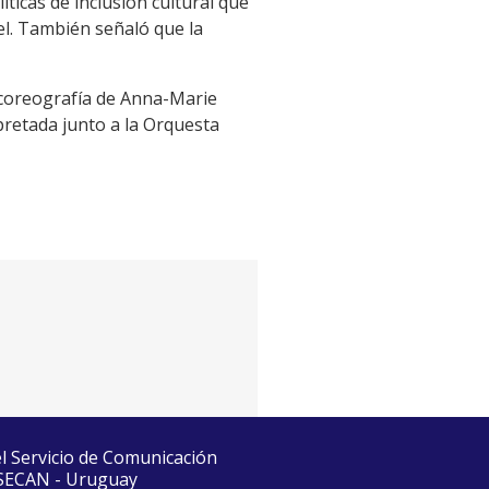
íticas de inclusión cultural que
vel. También señaló que la
 coreografía de
Anna-Marie
rpretada junto a la Orquesta
el Servicio de Comunicación
 SECAN - Uruguay