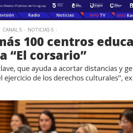
 los Medios Públicos del Uruguay
evisión
Radio
Noticias
TV
Ra
.
CANAL 5
.
NOTICIAS 5
.
más 100 centros educa
a “El corsario”
lave, que ayuda a acortar distancias y g
 ejercicio de los derechos culturales", 