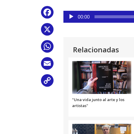
Reproductor
Facebook
de
00:00
audio
X
WhatsApp
Relacionadas
Email
Copy
Link
"Una vida junto al arte y los
artistas"