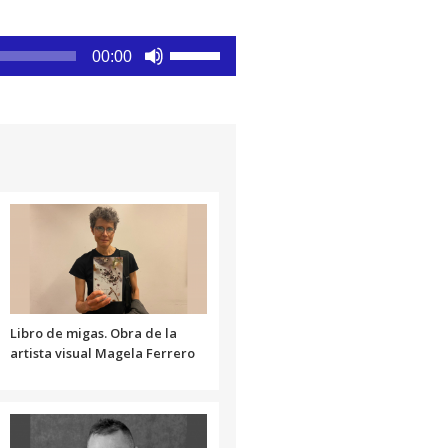
Utiliza
00:00
las
teclas
de
flecha
arriba/abajo
para
aumentar
o
disminuir
el
volumen.
Libro de migas. Obra de la
artista visual Magela Ferrero