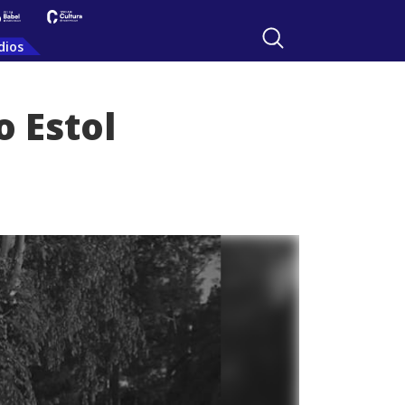
dios
o Estol